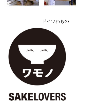
Guide for Sake Geeks
Sake Geek Level
★★★
ドイツわもの
SAKE BREWERIES
ONLINE SHOP
Contact us