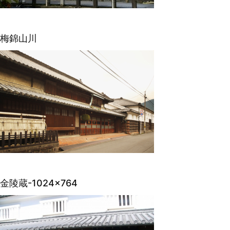
梅錦山川
金陵蔵-1024×764