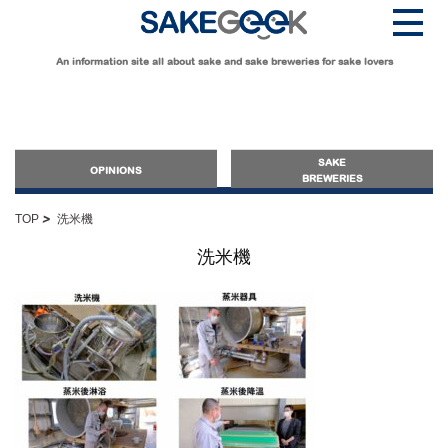
An information site all about sake and sake breweries for sake lovers
SAKE
OPINIONS
BREWERIES
>
TOP
洗米機
OPINIONS
洗米機
Guide for Sake Beginners
Sake Geek Level
★
Guide for Sake Lovers
Sake Geek Level
★★