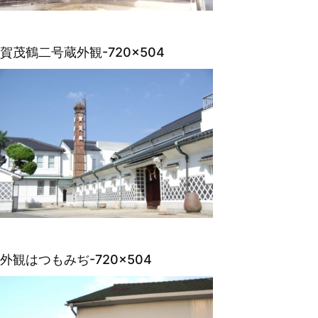
賀茂鶴二号蔵外観-720×504
外観はつもみぢ-720×504